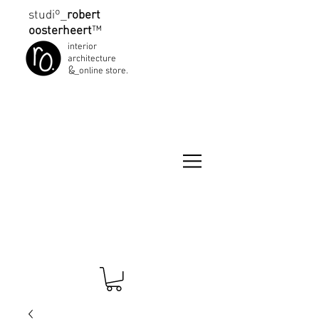
studiº_
robert
oosterheert
™
interior
architecture
&
_online store.